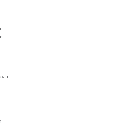
n
er
t
n
naan
n