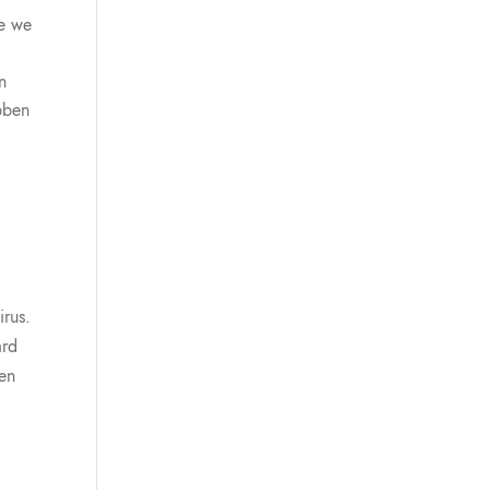
oe we
n
bben
irus.
ard
len