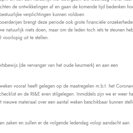
wachten de ontwikkelingen af en gaan de komende tijd bedenken h
bestuurlijke verplichtingen kunnen voldoen.
l boerderijen brengt deze periode ook grote financiële onzekerhede
e natuurlijk niets doen, maar om de leden toch iets te steunen he
voorlopig uit te stellen.
eitsbewijs (de vervanger van het oude keurmerk) en aan een
 weken vooral heeft gelegen op de maatregelen m.b.t. het Coronav
cklist en de RI&E even stilgelegen. Inmiddels zijn we er weer h
t nieuwe materiaal over een aantal weken beschikbaar kunnen stel
an zaken en zullen er de volgende ledendag volop aandacht aan