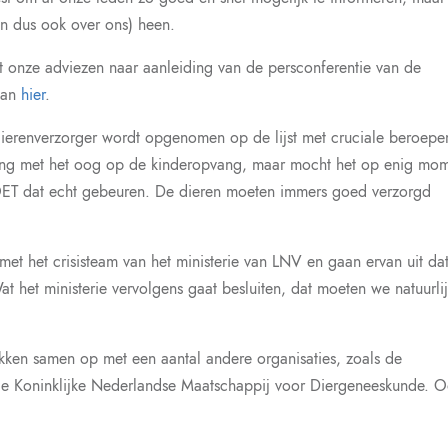
en dus ook over ons) heen.
 onze adviezen naar aanleiding van de persconferentie van de
 dan
hier
.
dierenverzorger wordt opgenomen op de lijst met cruciale beroepe
elang met het oog op de kinderopvang, maar mocht het op enig mo
OET dat echt gebeuren. De dieren moeten immers goed verzorgd
t het crisisteam van het ministerie van LNV en gaan ervan uit da
het ministerie vervolgens gaat besluiten, dat moeten we natuurli
rekken samen op met een aantal andere organisaties, zoals de
de Koninklijke Nederlandse Maatschappij voor Diergeneeskunde. 