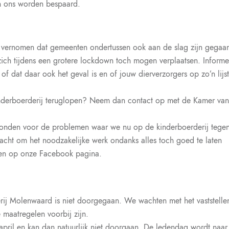
n ons worden bespaard.
 vernomen dat gemeenten ondertussen ook aan de slag zijn gegaa
zich tijdens een grotere lockdown toch mogen verplaatsen. Informe
of dat daar ook het geval is en of jouw dierverzorgers op zo’n lijs
nderboerderij teruglopen? Neem dan contact op met de Kamer va
vonden voor de problemen waar we nu op de kinderboerderij tege
cht om het noodzakelijke werk ondanks alles toch goed te laten
eten op onze Facebook pagina.
erij Molenwaard is niet doorgegaan. We wachten met het vaststelle
maatregelen voorbij zijn.
april en kan dan natuurlijk niet doorgaan. De ledendag wordt naar