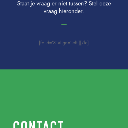
Staat je vraag er niet tussen? Stel deze
vraag hieronder.
[fc id=’3′ align=’left’][/fc]
CONTACT