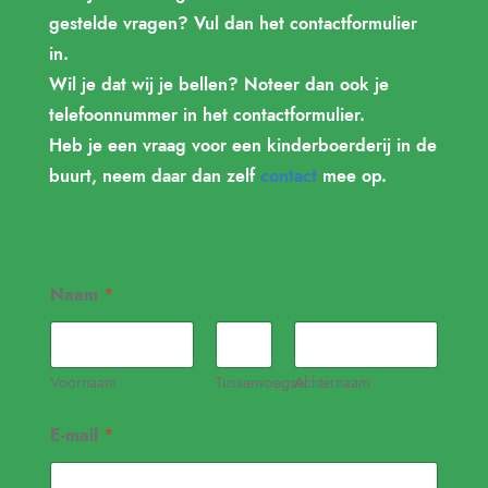
gestelde vragen? Vul dan het contactformulier
in.
Wil je dat wij je bellen? Noteer dan ook je
telefoonnummer in het contactformulier.
Heb je een vraag voor een kinderboerderij in de
buurt, neem daar dan zelf
contact
mee op.
*
Naam
*
d
e
N
a
a
Voornaam
Tussenvoegsel
Achternaam
m
E-mail
*