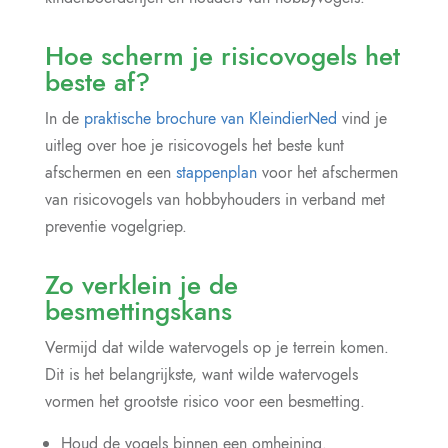
Hoe scherm je risicovogels het
beste af?
In de
praktische brochure van KleindierNed
vind je
uitleg over hoe je risicovogels het beste kunt
afschermen en een
stappenplan
voor het afschermen
van risicovogels van hobbyhouders in verband met
preventie vogelgriep.
Zo verklein je de
besmettingskans
Vermijd dat wilde watervogels op je terrein komen.
Dit is het belangrijkste, want wilde watervogels
vormen het grootste risico voor een besmetting.
Houd de vogels binnen een omheining.