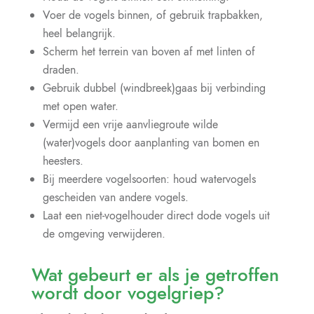
Voer de vogels binnen, of gebruik trapbakken,
heel belangrijk.
Scherm het terrein van boven af met linten of
draden.
Gebruik dubbel (windbreek)gaas bij verbinding
met open water.
Vermijd een vrije aanvliegroute wilde
(water)vogels door aanplanting van bomen en
heesters.
Bij meerdere vogelsoorten: houd watervogels
gescheiden van andere vogels.
Laat een niet-vogelhouder direct dode vogels uit
de omgeving verwijderen.
Wat gebeurt er als je getroffen
wordt door vogelgriep?