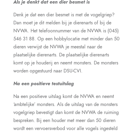
Als je denkt dat een dier besmet is
Denk je dat een dier besmet is met de vogelgriep?
Dan moet je dit melden bij je dierenarts of bij de
NVWA. Het telefoonnummer van de NVWA is (045)
546 31 88. Op een hobbylocatie met minder dan 50
dieren verwijst de NVWA je meestal naar de
plaatselijke dierenarts. De plaatselijke dierenarts
komt op je houderij en neemt monsters. De monsters
worden opgestuurd naar DSU-CVI.
Na een positieve testuitslag
Na een positieve uitslag komt de NVWA en neemt
‘ambtelijke’ monsters. Als de uitslag van de monsters
vogelgriep bevestigt dan komt de NVWA de ruiming
bespreken. Bij een houder met meer dan 50 dieren
wordt een vervoersverbod voor alle vogels ingesteld