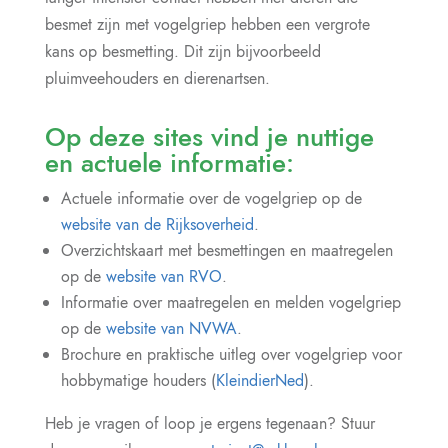
besmet zijn met vogelgriep hebben een vergrote
kans op besmetting. Dit zijn bijvoorbeeld
pluimveehouders en dierenartsen.
Op deze sites vind je nuttige
en actuele informatie:
Actuele informatie over de vogelgriep op de
website van de Rijksoverheid
.
Overzichtskaart met besmettingen en maatregelen
op de
website van RVO
.
Informatie over maatregelen en melden vogelgriep
op de
website van NVWA
.
Brochure en praktische uitleg over vogelgriep voor
hobbymatige houders (
KleindierNed
).
Heb je vragen of loop je ergens tegenaan? Stuur