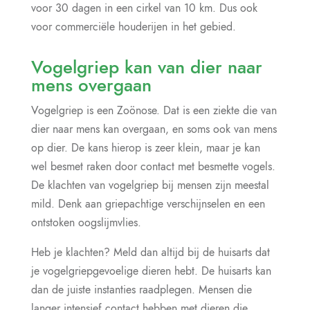
voor 30 dagen in een cirkel van 10 km. Dus ook
voor commerciële houderijen in het gebied.
Vogelgriep kan van dier naar
mens overgaan
Vogelgriep is een Zoönose. Dat is een ziekte die van
dier naar mens kan overgaan, en soms ook van mens
op dier. De kans hierop is zeer klein, maar je kan
wel besmet raken door contact met besmette vogels.
De klachten van vogelgriep bij mensen zijn meestal
mild. Denk aan griepachtige verschijnselen en een
ontstoken oogslijmvlies.
Heb je klachten? Meld dan altijd bij de huisarts dat
je vogelgriepgevoelige dieren hebt. De huisarts kan
dan de juiste instanties raadplegen. Mensen die
langer intensief contact hebben met dieren die