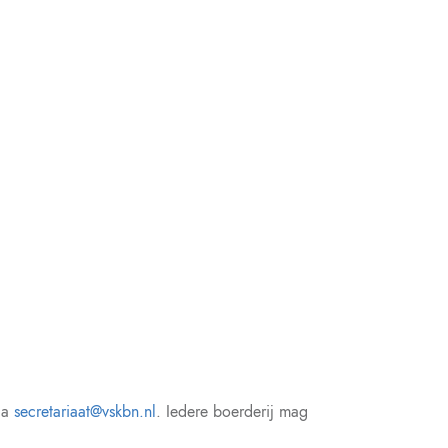
via
secretariaat@vskbn.nl
. Iedere boerderij mag