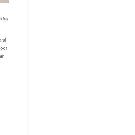
xtra
oral
voor
er