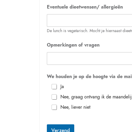
d
Eventuele dieetwensen/ allergieën
e
O
p
m
e
De lunch is vegetarisch. Mocht je hiernaast diee
r
k
Opmerkingen of vragen
i
n
g
e
n
W
We houden je op de hoogte via de mail
e
Ja
Nee, graag ontvang ik de maandelij
Nee, liever niet
Verzend