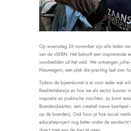
Op woensdag 26 november zijn alle leden van
van de vSKBN. Het belooft een inspirerende e
voorbeelden uit het veld. We ontvangen jullie 
Nieuwegein, een plek die prachtig laat zien 
Tijdens de bijeenkomst is er voor ieder wat wi
Kwaliteitsbewijs en hoe we als sector kunnen i
inspiratie en praktische inzichten: zo komt iem
Boerderijkaarten, een creatief nieuw kaartspel
op de boerderij. Ook hoor je hoe social med
educatieproject nog beter onder de aandacht 
direct mee aan de slag te gaan.