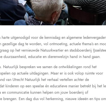
 harte uitgenodigd voor de kennisdag en algemene ledenvergader
n gezellige dag te worden, vol ontmoeting, actuele thema’s en mo
graag op het vernieuwde Natuurkwartier en stadsboerderij IJsselste
hoe duurzaamheid, educatie en dierenwelzijn hand in hand gaan.
ls. Natuurlijk bespreken we samen de ontwikkelingen rond het
nspelen op actuele uitdagingen. Maar er is ook volop ruimte voor
and van Utrecht Natuurlijk het verhaal vertellen achter de
 dat kinderen op een speelse én educatieve manier betrekt bij het l
ia en communicatie kunnen helpen om jouw boerderij of
te brengen. Een dag dus vol herkenning, nieuwe ideeën en tips o