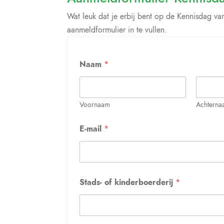
Wat leuk dat je erbij bent op de Kennisdag v
aanmeldformulier in te vullen.
Naam
*
Voornaam
Achterna
E-mail
*
Stads- of kinderboerderij
*