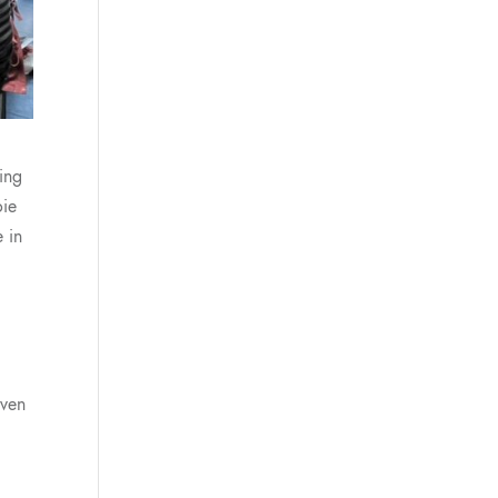
ing
oie
e in
even
m