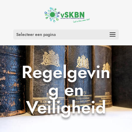
Selecteer een pagina
Regelgevin
g en
Veiligheid