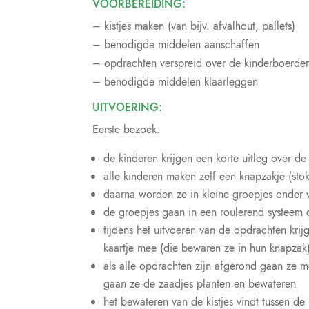
VOORBEREIDING:
– kistjes maken (van bijv. afvalhout, pallets)
– benodigde middelen aanschaffen
– opdrachten verspreid over de kinderboerder
– benodigde middelen klaarleggen
UITVOERING:
Eerste bezoek:
de kinderen krijgen een korte uitleg over d
alle kinderen maken zelf een knapzakje (sto
daarna worden ze in kleine groepjes onder v
de groepjes gaan in een roulerend systeem 
tijdens het uitvoeren van de opdrachten krij
kaartje mee (die bewaren ze in hun knapzak
als alle opdrachten zijn afgerond gaan ze m
gaan ze de zaadjes planten en bewateren
het bewateren van de kistjes vindt tussen d