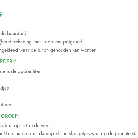
G
derboerderij
(houdt rekening met troep van potgrond)
aangekleed waar de lunch gehouden kan worden
DERIJ:
jdens de opdrachten
adjes
ateren
 GROEP:
reiding op het onderwerp
rikkers maken met daarop kleine vlaggetjes waarop de groente staa