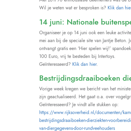
Wil je weten wat er besproken is?
Klik dan hie
14 juni: Nationale buitens
Organiseer je op 14 juni ook een leuke activi
mei aan bij de speciale site van Jantje Beton. 
ontvangt gratis een ‘Hier spelen wij!’ spand
100 Euro, vrij te besteden bij Intertoys.
Geïnteresseerd?
Klik dan hier
.
Bestrijdingsdraaiboeken di
Vorige week kregen we bericht van het ministe
zijn geactualiseerd. Het gaat o.a. over vogelg
Geïnteresseerd? Je vindt alle stukken op:
https://www.rijksoverheid.nl/documenten/kame
bestrijdingsdraaiboeken-dierziekten-voorbereiding
van-diergegevens-door-rundveehouders