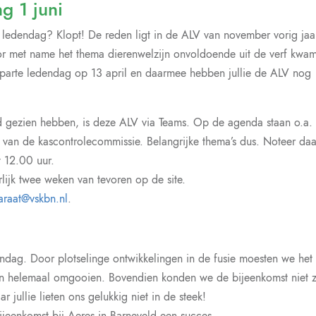
g 1 juni
 ledendag? Klopt! De reden ligt in de ALV van november vorig jaa
or met name het thema dierenwelzijn onvoldoende uit de verf kwa
arte ledendag op 13 april en daarmee hebben jullie de ALV nog
d gezien hebben, is deze ALV via Teams. Op de agenda staan o.a. 
ag van de kascontrolecommissie. Belangrijke thema’s dus. Noteer d
t 12.00 uur.
rlijk twee weken van tevoren op de site.
araat@vskbn.nl
.
ndag. Door plotselinge ontwikkelingen in de fusie moesten we het
en helemaal omgooien. Bovendien konden we de bijeenkomst niet z
 jullie lieten ons gelukkig niet in de steek!
jeenkomst bij Aeres in Barneveld een succes.