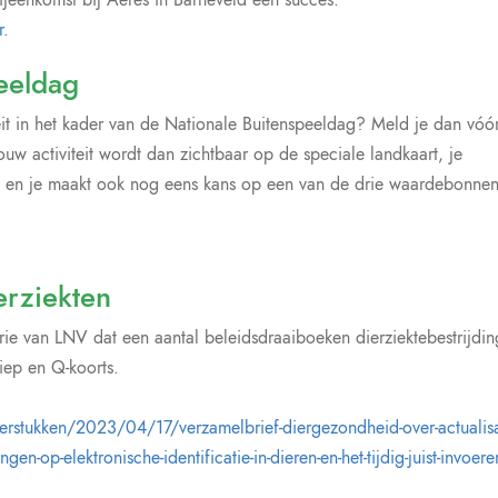
r
.
peeldag
teit in het kader van de Nationale Buitenspeeldag? Meld je dan vóó
Jouw activiteit wordt dan zichtbaar op de speciale landkaart, je
oek en je maakt ook nog eens kans op een van de drie waardebonne
erziekten
rie van LNV dat een aantal beleidsdraaiboeken dierziektebestrijdin
riep en Q-koorts.
rstukken/2023/04/17/verzamelbrief-diergezondheid-over-actualisa
en-op-elektronische-identificatie-in-dieren-en-het-tijdig-juist-invoere