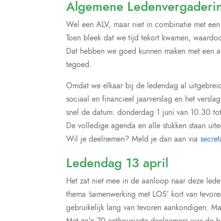
Algemene Ledenvergaderin
Wel een ALV, maar niet in combinatie met een
Toen bleek dat we tijd tekort kwamen, waardo
Dat hebben we goed kunnen maken met een ap
tegoed.
Omdat we elkaar bij de ledendag al uitgebrei
sociaal en financieel jaarverslag en het versl
snel de datum: donderdag 1 juni van 10.30 to
De volledige agenda en alle stukken staan uite
Wil je deelnemen? Meld je dan aan via
secret
Ledendag 13 april
Het zat niet mee in de aanloop naar deze lede
thema ‘samenwerking met LOS’ kort van tevor
gebruikelijk lang van tevoren aankondigen. Maar
Met zo’n 70 enthousiaste deelnemers was de bi