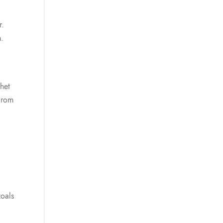
r.
m.
het
aarom
oals