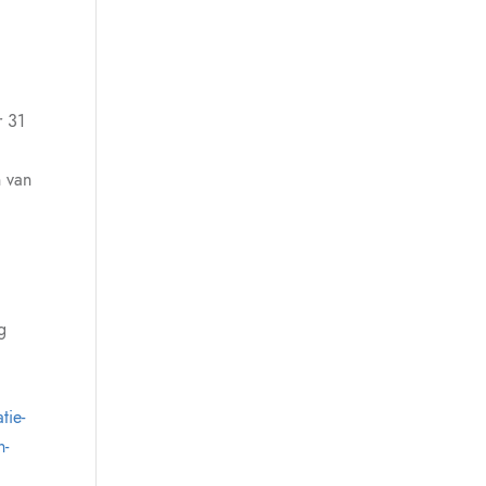
r 31
n van
g
tie-
n-