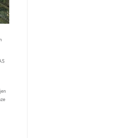
n
FAS
jen
nze