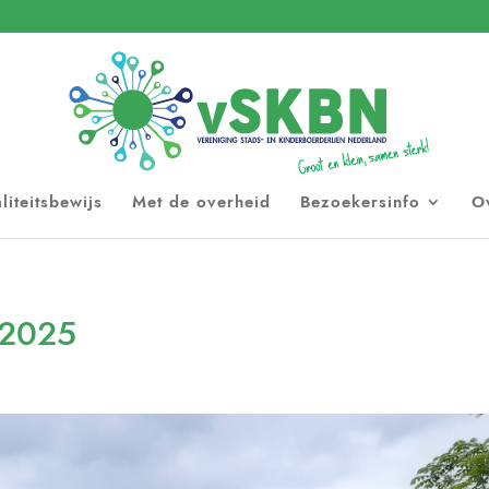
liteitsbewijs
Met de overheid
Bezoekersinfo
O
g 2025