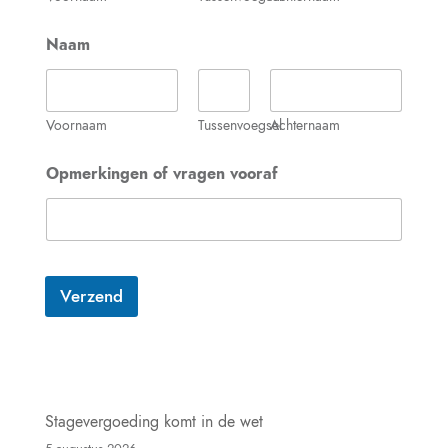
Naam
Voornaam
Tussenvoegsel
Achternaam
V
Opmerkingen of vragen vooraf
o
l
m
a
c
h
t
Verzend
:
h
i
e
r
o
Stagevergoeding komt in de wet
n
d